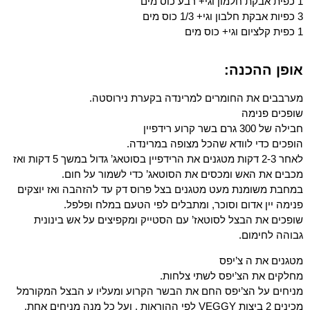
1 כפית אבקת חלמון וגי+ רבע כוס מים
3 כפיות אבקת חלבון וגי+ 1/3 כוס מים
1 כפית קלציום וגי+ כוס מים
אופן ההכנה:
מערבבים את החומרים למרינדה בקערת נירוסטה.
שופכים פנימה
חבילה של 300 גרם בשר קרוע רידפיין
הופכים כדי לוודא שהכל מצופה במרינדה.
לאחר 2-3 דקות מטגנים את הרידפיין בסוטאג’ גדול במשך 5 דקות ואז
מכבים את האש ומכסים את הסוטאג’ כדי לשמור על חום.
במחבת משומנת מעט מטגנים בצל פרוס דק עד להזהבה ואז יוצקים
פנימה יין אדום וסוכר, ומתבלים לפי הטעם במלח ופלפל.
שופכים את הבצל לסוטאז’ עם הסטייק ומקפיצים על אש בינונית
גבוהה לחימום.
מטגנים את ה צ’יפס
מחלקים את הצ’יפס לשתי צלחות.
מניחים על הצ’יפס החם את הבשר הקרוע ומעליו ע הבצל המקורמל
מכינים 2 ביצות VEGGY לפי ההוראות , ועל כל מנה מניחים אחת.