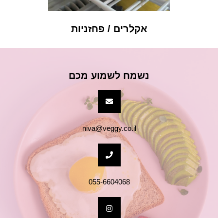
פחזניות
רוטב הול
נשמח לשמוע מכם
niva@veggy.co.il
055-6604068