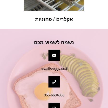
רוטב הולנדייז
נשמח לשמוע מכם
niva@veggy.co.il
055-6604068