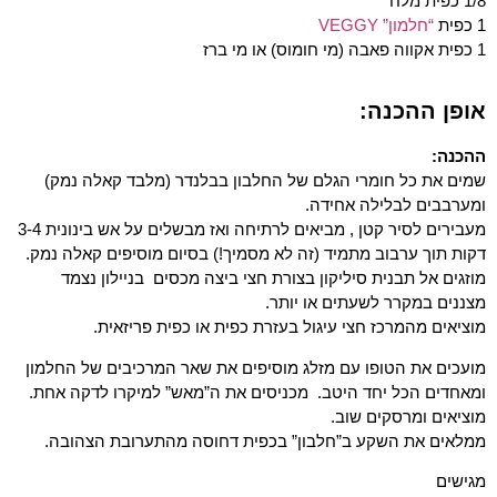
1/8 כפית מלח
1 כפית
“חלמון” VEGGY
1 כפית אקווה פאבה (מי חומוס) או מי ברז
אופן ההכנה:
ההכנה:
שמים את כל חומרי הגלם של החלבון בבלנדר (מלבד קאלה נמק)
ומערבבים לבלילה אחידה.
מעבירים לסיר קטן , מביאים לרתיחה ואז מבשלים על אש בינונית 3-4
דקות תוך ערבוב מתמיד (זה לא מסמיך!) בסיום מוסיפים קאלה נמק.
מוזגים אל תבנית סיליקון בצורת חצי ביצה מכסים בניילון נצמד
מצננים במקרר לשעתים או יותר.
מוציאים מהמרכז חצי עיגול בעזרת כפית או כפית פריזאית.
מועכים את הטופו עם מזלג מוסיפים את שאר המרכיבים של החלמון
ומאחדים הכל יחד היטב. מכניסים את ה”מאש” למיקרו לדקה אחת.
מוציאים ומרסקים שוב.
ממלאים את השקע ב”חלבון” בכפית דחוסה מהתערובת הצהובה.
מגישים