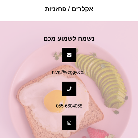
אקלרים / פחזניות
נשמח לשמוע מכם
niva@veggy.co.il
055-6604068