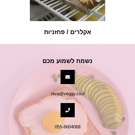
אקלרים / פחזניות
נשמח לשמוע מכם
niva@veggy.co.il
055-6604068