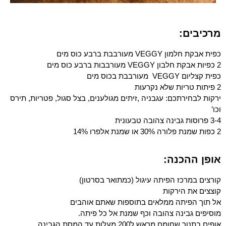
מרכיבים:
כפית אבקת חלמון VEGGY מעורבבת ברבע כוס מים
2 כפיות אבקת חלבון VEGGY מעורבבות ברבע כוס מים
כפית קצליום VEGGY מעורבבת בכוס מים
2 פיתות טריות שלא נקרעות
ירקות לבחירתכם: עגבניה ,זיתים מגולענים, בצל סגול, פטריות, תירס
וכו’
3-4 פרוסות גבינה צהובה טבעונית
2 כפות שמנת פלורה 30% או שמנת אלפרו 14%
אופן ההכנה:
קורצים במרכז הפיתה עיגול (כמתואר בסרטון)
קוצצים את הירקות
אל תוך הפיתה ממלאים בתוספות שאתם אוהבים
מוסיפים גבינה צהובה וכף שמנת אל כל פיתה.
אופים בתנור שחומם מראש ל200 מעלות עד המסת הגבינה.